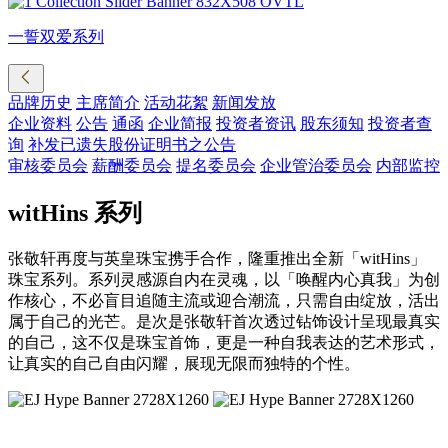
一誓双爱系列
品牌历史
主席简介
活动花絮
新闻发放
企业资料
公告
通函
企业简报
投资者资讯
股东须知
投资者查
询
补发已遗失股份证明书之公告
审核委员会
薪酬委员会
提名委员会
企业管治委员会
内部监控
witHins 系列
张敬轩再度与英皇珠宝携手合作，隆重推出全新「witHins」
珠宝系列。系列灵感源自内在灵魂，以「唤醒内心真我」为创
作核心，不必盲目追随主流或迎合潮流，只需自由绽放，活出
属于自己的光芒。是次是张敬轩首次透过钻饰设计呈现最真实
的自己，这不仅是珠宝首饰，更是一种自我表达的艺术形式，
让真实的自己自由闪耀，展现无限而独特的个性。