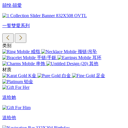
囍悅‧囍愛
一誓雙愛系列
类别
戒指
颈链/吊坠
手链/手鈪
耳环
串饰
其他
材质
K金
白金
足金
铂金
送给她
送给他