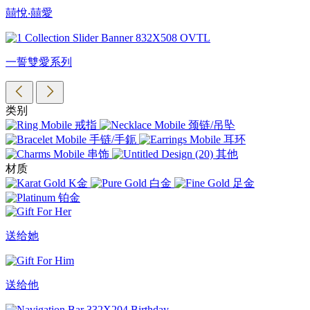
囍悅‧囍愛
一誓雙愛系列
类别
戒指
颈链/吊坠
手链/手鈪
耳环
串饰
其他
材质
K金
白金
足金
铂金
送给她
送给他