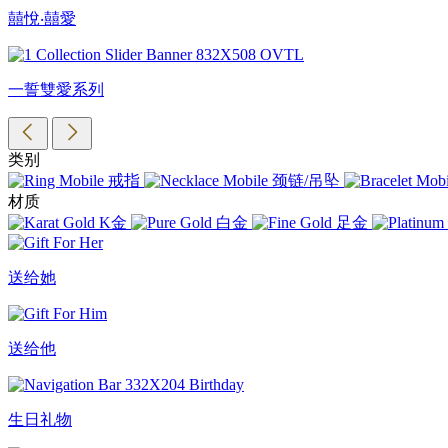
囍悅‧囍愛
一誓雙愛系列
类别
戒指
颈链/吊坠
材质
K金
白金
足金
送给她
送给他
生日礼物