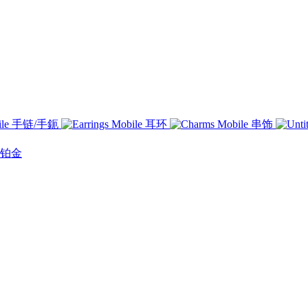
手链/手鈪
耳环
串饰
铂金