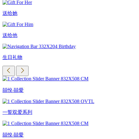
送给她
送给他
生日礼物
囍悅‧囍愛
一誓双爱系列
囍悅‧囍愛