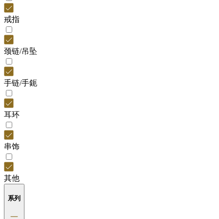
戒指
颈链/吊坠
手链/手鈪
耳环
串饰
其他
系列