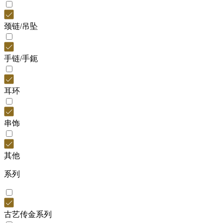
颈链/吊坠
手链/手鈪
耳环
串饰
其他
系列
古艺传金系列