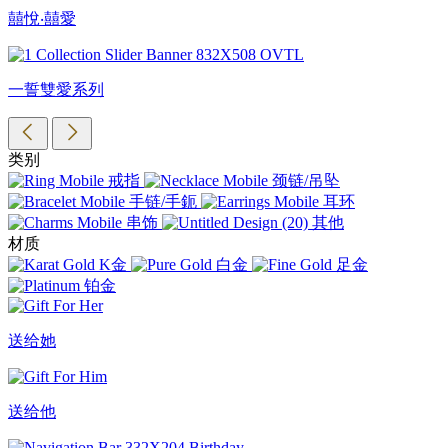
囍悅‧囍愛
一誓雙愛系列
类别
戒指
颈链/吊坠
手链/手鈪
耳环
串饰
其他
材质
K金
白金
足金
铂金
送给她
送给他