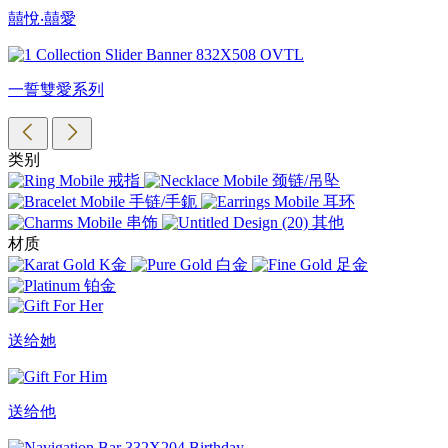
囍悅‧囍愛
一誓雙愛系列
类别
戒指
颈链/吊坠
手链/手鈪
耳环
串饰
其他
材质
K金
白金
足金
铂金
送给她
送给他