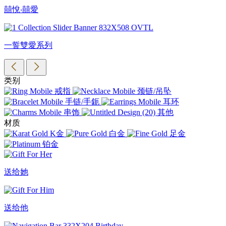
囍悅‧囍愛
一誓雙愛系列
类别
戒指
颈链/吊坠
手链/手鈪
耳环
串饰
其他
材质
K金
白金
足金
铂金
送给她
送给他